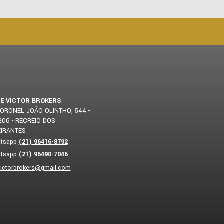
 E VICTOR BROKERS
ORONEL JOÃO OLINTHO, 544 -
 206
(
21
)
96416-8792
(
21
)
96490-7046
victorbrokers@gmail.com