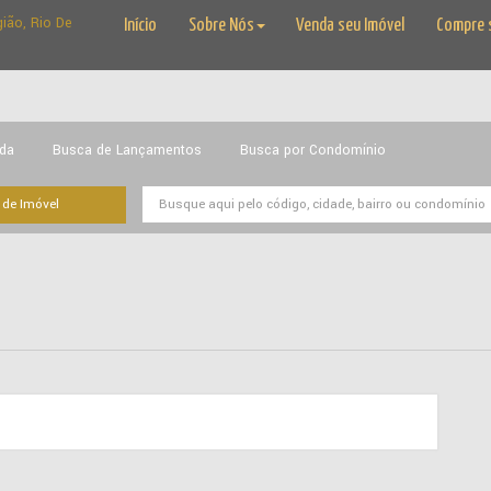
Início
Sobre Nós
Venda seu Imóvel
Compre 
ada
Busca de Lançamentos
Busca por Condomínio