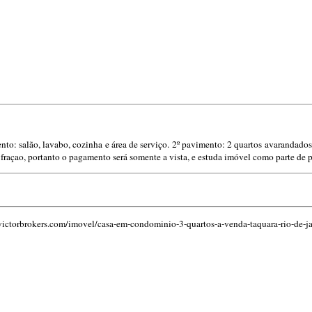
to: salão, lavabo, cozinha e área de serviço. 2º pavimento: 2 quartos avarandados 
a fraçao, portanto o pagamento será somente a vista, e estuda imóvel como parte d
victorbrokers.com/imovel/casa-em-condominio-3-quartos-a-venda-taquara-rio-de