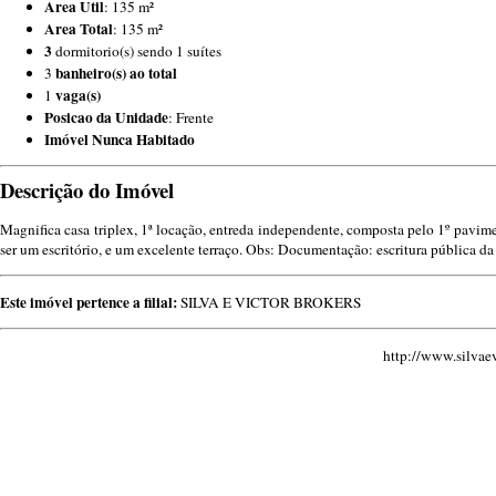
Area Util
: 135 m²
Area Total
: 135 m²
3
dormitorio(s) sendo 1 suítes
banheiro(s) ao total
3
vaga(s)
1
Posicao da Unidade
: Frente
Imóvel Nunca Habitado
Descrição do Imóvel
Magnifica casa triplex, 1ª locação, entreda independente, composta pelo 1º pavimen
ser um escritório, e um excelente terraço. Obs: Documentação: escritura pública d
Este imóvel pertence a filial:
SILVA E VICTOR BROKERS
http://www.silvae